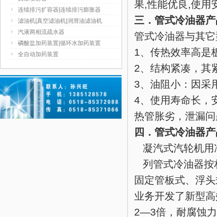
果,性能优良,使
连续排污扩容器|连续排污膨胀器
三．管式冷油器产
滤油机|真空滤油机|润滑油滤油机
汽液两相流疏水器
管式冷油器与其它
磷酸盐加药装置|循环水加药装置
1、传热效率高是
全自动加药装置
2、结构紧凑，其
3、油阻小：因采
4、使用寿命长，
热管胀劣，泄漏问
四．管式冷油器产
凝汽式汽轮机用冷
列管式冷油器按
固定管板式、浮头
业务开发了新型高
2—3倍，耐腐蚀