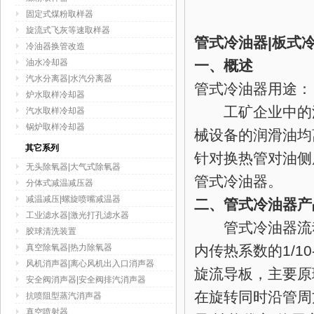
固定式煤粉取样器
旋流式飞灰等速取样器
管式冷油器|板式
冷油器换管改造
油水冷却器
一、概述
汽水分离器|水汽分离器
管式冷油器用途：
炉水取样冷却器
工矿企业中的汽
汽水取样冷却器
锅炉取样冷却器
械设备的润滑油均
其它系列
针对换热管对油侧
无头除氧器|大气式除氧器
管式冷油器。
分体式减温减压器
减温减压|螺旋喷嘴减温器
二、管式冷油器产
工业滤水器|激光打孔滤水器
管式冷油器流动
胶球清洗装置
真空除氧器|热力除氧器
内传热系数的1/1
风机消声器|离心风机出入口消声器
旋流导板，主要原
安全阀消声器|安全阀排汽消声器
在旋转同时沿管周
抗喷阻型蒸汽消声器
真空喷射器