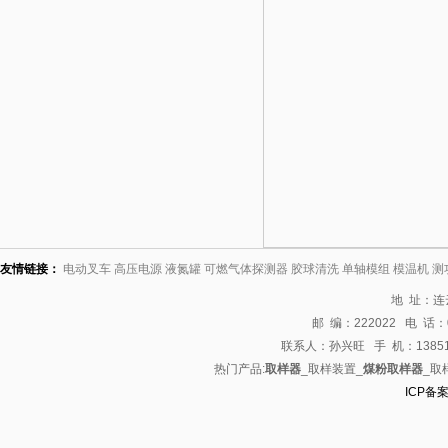
友情链接：
电动叉车
高压电源
液氮罐
可燃气体探测器
胶球清洗
单轴模组
模温机
测
地 址：
邮 编：222022 电 话：05
联系人：孙兴旺 手 机：13851
热门产品:
取样器
_取样装置_
煤粉取样器
_取
ICP备案